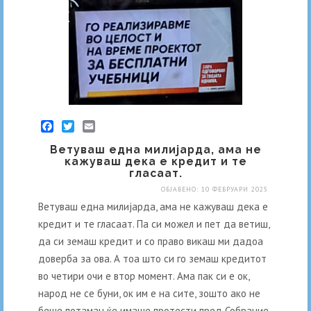
Facebook
Twitter
Email
Вeтуваш една милијарда, ама не
кажуваш дека е кредит и те
гласаат.
ОБЈАВЕНО: 10 ФЕВРУАРИ 2025
Вeтуваш една милијарда, ама не кажуваш дека е
кредит и те гласаат. Па си можел и пет да ветиш,
да си земаш кредит и со право викаш ми дадоа
доверба за ова. А тоа што си го земаш кредитот
во четири очи е втор момент. Ама пак си е ок,
народ не се буни, ок им е на сите, зошто ако не
беше потаман ќе имаше протести пред Собрание