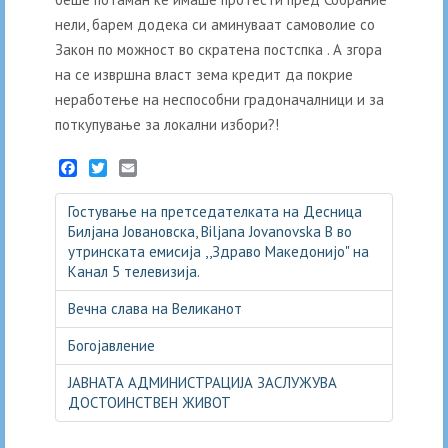
нели, барем додека си аминуваат самоволие со
Закон по можност во скратена постспка . А згора
на се извршна власт зема кредит да покрие
неработење на неспособни градоначалници и за
поткупување за локални избори?!
Facebook
Twitter
Email
Гостување на претседателката на Десница
Билјана Јовановска, Biljana Jovanovska B во
утринската емисија ,,Здраво Македонијо" на
Канал 5 телевизија.
Вечна слава на Великанот
Богојавление
ЈАВНАТА АДМИНИСТРАЦИЈА ЗАСЛУЖУВА
ДОСТОИНСТВЕН ЖИВОТ