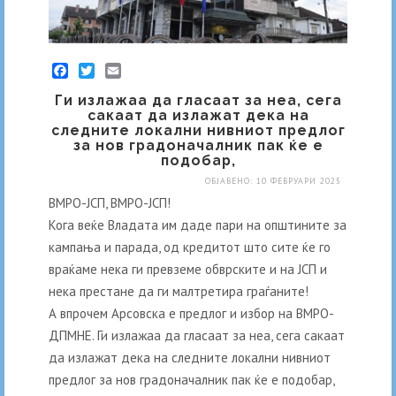
Facebook
Twitter
Email
Ги излажаа да гласаат за неа, сега
сакаат да излажат дека на
следните локални нивниот предлог
за нов градоначалник пак ќе е
подобар,
ОБЈАВЕНО: 10 ФЕВРУАРИ 2025
ВМРО-ЈСП, ВМРО-ЈСП!
Кога веќе Владата им даде пари на општините за
кампања и парада, од кредитот што сите ќе го
враќаме нека ги превземе обврските и на ЈСП и
нека престане да ги малтретира граѓаните!
А впрочем Арсовска е предлог и избор на ВМРО-
ДПМНЕ. Ги излажаа да гласаат за неа, сега сакаат
да излажат дека на следните локални нивниот
предлог за нов градоначалник пак ќе е подобар,