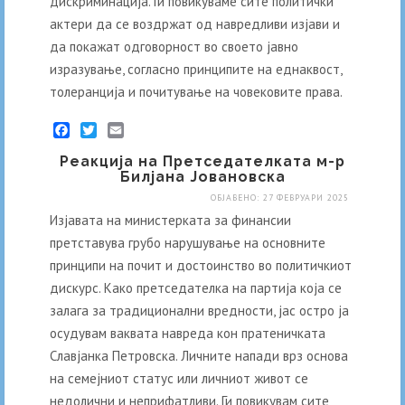
дискриминација. Ги повикуваме сите политички
актери да се воздржат од навредливи изјави и
да покажат одговорност во своето јавно
изразување, согласно принципите на еднаквост,
толеранција и почитување на човековите права.
Facebook
Twitter
Email
Реакција на Претседателката м-р
Билјана Јовановска
ОБЈАВЕНО: 27 ФЕВРУАРИ 2025
Изјавата на министерката за финансии
претставува грубо нарушување на основните
принципи на почит и достоинство во политичкиот
дискурс. Како претседателка на партија која се
залага за традиционални вредности, јас остро ја
осудувам ваквата навреда кон пратеничката
Славјанка Петровска. Личните напади врз основа
на семејниот статус или личниот живот се
недолични и неприфатливи. Ги повикувам сите