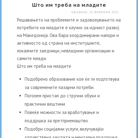
Facebook
Twitter
Email
Што им треба на младите
ОБЈАВЕНО: 20 ФЕВРУАРИ 2025
Решавањето на проблемите и задоволувањето на
потребите на младите е клучно за идниот развој
на Македонија. Ова бара координирани напори и
активносто од страна на институциите,
локалните заедници, невладини организации и
самите млади.
Што им треба на младите
Подобрено образование кое ќе ги подготвува
за современите пазарни потреби.
Поголем пристап до стручни обуки и
практични вештини.
Повеќе можности за вработување и
поддршка за претприемаштво.
Подобри социјални услуги, вклучувајќи
здравствена заштита и ментална поддршка.