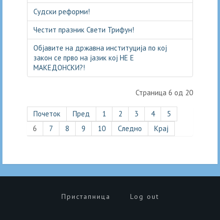
Судски реформи!
Честит празник Свети Трифун!
Објавите на државна институција по кој
закон се прво на јазик кој НЕ Е
МАКЕДОНСКИ?!
Страница 6 од 20
Почеток
Пред
1
2
3
4
5
6
7
8
9
10
Следно
Крај
Пристапница
Log out