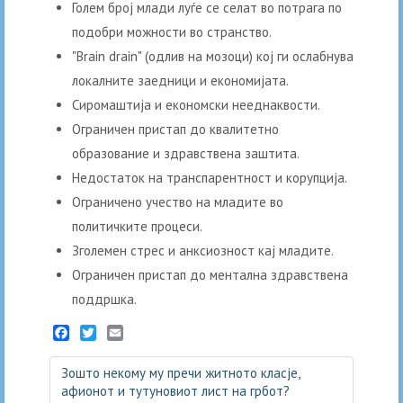
Голем број млади луѓе се селат во потрага по
подобри можности во странство.
"Brain drain" (одлив на мозоци) кој ги ослабнува
локалните заедници и економијата.
Сиромаштија и економски нееднаквости.
Ограничен пристап до квалитетно
образование и здравствена заштита.
Недостаток на транспарентност и корупција.
Ограничено учество на младите во
политичките процеси.
Зголемен стрес и анксиозност кај младите.
Ограничен пристап до ментална здравствена
поддршка.
Facebook
Twitter
Email
Зошто некому му пречи житното класје,
афионот и тутуновиот лист на грбот?