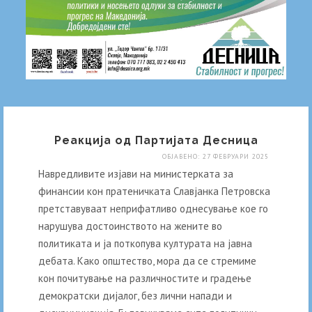
Реакција од Партијата Десница
ОБЈАВЕНО: 27 ФЕВРУАРИ 2025
Навредливите изјави на министерката за
финансии кон пратеничката Славјанка Петровска
претставуваат неприфатливо однесување кое го
нарушува достоинството на жените во
политиката и ја поткопува културата на јавна
дебата. Како општество, мора да се стремиме
кон почитување на различностите и градење
демократски дијалог, без лични напади и