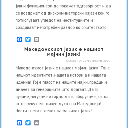
јавни функционери да покажат одговорност и да
се воздржат од дискриминаторски изјави кои го
поткопуваат угледот на институциите и
создаваат непотребен раздор во општеството.
Facebook
Twitter
Email
Македонскиот јазик е нашиот
мајчин јазик!
ОБЈАВЕНО: 21 ФЕВРУАРИ 2025
Македонскиот јазик е нашиот мајчин јазик! Тој е
нашиот идентитет, нашата историја и нашата
иднина! Тој е гласот на нашите мајки, предци и
аманет за генерациите што доаѓаат. Да го
чуваме, негуваме и гордо да го зборуваме, затоа
што преку него живее духот на Македонија!
Честит нека е денот на мајчинот јазик!