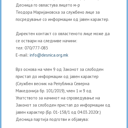
Десница го овластува лицето м-р
Теодора Маријановска за службено лице за
посредување со информации од јавен карактер.
Директен контакт со овластеното лице може да
се оствари на следниве начини:
тел: 070/777-083
E-mail:
info@desnica.org.mk
Врз основа на член 9 од Законот за слободен
пристап до информации од јавен карактер
(Службен весник на Република Северна
Македонија бр. 101/2019), член 1 и 9 од
Упатството за начинот на спроведување на
Законот за слободен пристап до информации од
јавен карактер (Бр. 01-158/1 од 04.03.2020г.)
Десница партија подготви и објавува: