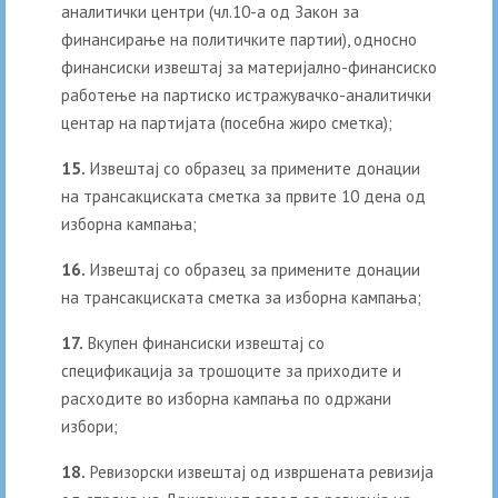
аналитички центри (чл.10-а од Закон за
финансирање на политичките партии), односно
финансиски извештај за материјално-финансиско
работење на партиско истражувачко-аналитички
центар на партијата (посебна жиро сметка);
15.
Извештај со образец за примените донации
на трансакциската сметка за првите 10 дена од
изборна кампања;
16.
Извештај со образец за примените донации
на трансакциската сметка за изборна кампања;
17.
Вкупен финансиски извештај со
спецификација за трошоците за приходите и
расходите во изборна кампања по одржани
избори;
18.
Ревизорски извештај од извршената ревизија