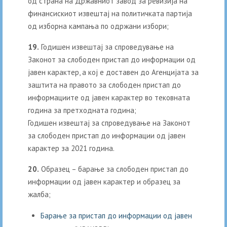
од страна на Државниот завод за ревизија на
финансискиот извештај на политичката партија
од изборна кампања по одржани избори;
19.
Годишен извештај за спроведување на
Законот за слободен пристап до информации од
јавен карактер, а кој е доставен до Агенцијата за
заштита на правото за слободен пристап до
информациите од јавен карактер во тековната
година за претходната година;
Годишен извештај за спроведување на Законот
за слободен пристап до информации од јавен
карактер за 2021 година.
20.
Образец – барање за слободен пристап до
информации од јавен карактер и образец за
жалба;
Барање за пристап до информации од јавен