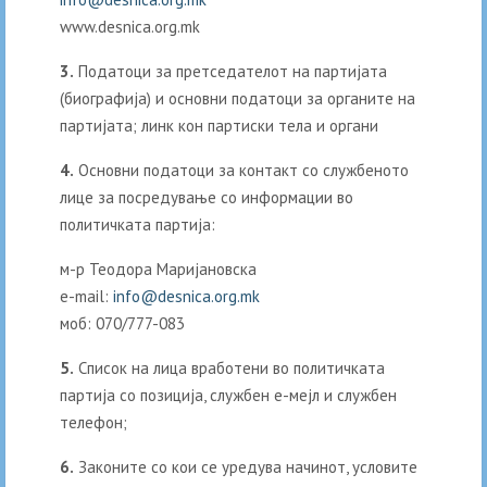
www.desnica.org.mk
3.
Податоци за претседателот на партијата
(биографија) и основни податоци за органите на
партијата; линк кон партиски тела и органи
4.
Основни податоци за контакт со службеното
лице за посредување со информации во
политичката партија:
м-р Теодора Маријановска
е-mail:
info@desnica.org.mk
моб: 070/777-083
5.
Список на лица вработени во политичката
партија со позиција, службен е-мејл и службен
телефон;
6.
Законите со кои се уредува начинот, условите