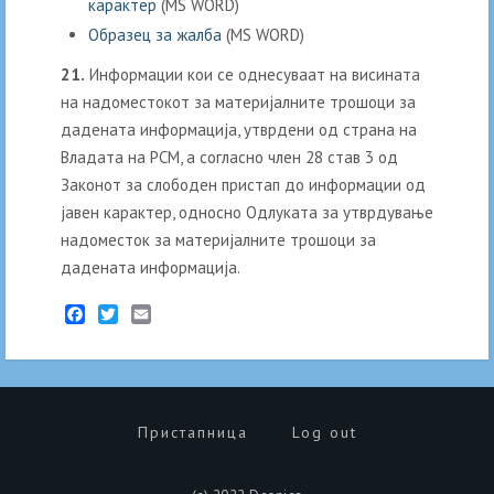
карактер
(MS WORD)
Образец за жалба
(MS WORD)
21.
Информации кои се однесуваат на висината
на надоместокот за материјалните трошоци за
дадената информација, утврдени од страна на
Владата на РСМ, а согласно член 28 став 3 од
Законот за слободен пристап до информации од
јавен карактер, односно Одлуката за утврдување
надоместок за материјалните трошоци за
дадената информација.
Facebook
Twitter
Email
Пристапница
Log out