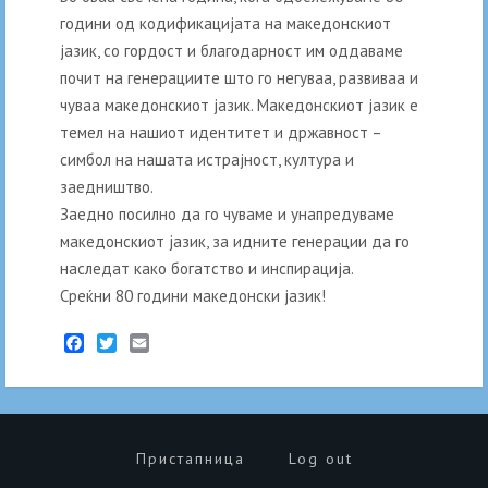
години од кодификацијата на македонскиот
јазик, со гордост и благодарност им оддаваме
почит на генерациите што го негуваа, развиваа и
чуваа македонскиот јазик. Македонскиот јазик е
темел на нашиот идентитет и државност –
симбол на нашата истрајност, култура и
заедништво.
Заедно посилно да го чуваме и унапредуваме
македонскиот јазик, за идните генерации да го
наследат како богатство и инспирација.
Среќни 80 години македонски јазик!
Facebook
Twitter
Email
Пристапница
Log out