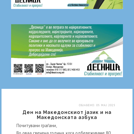
ОБЈАВЕНО: 05 МАЈ 2025
Ден на Македонскиот јазик и на
Македонската азбука
Почитувани граѓани,
Во оваа свечена година, кога одбележуваме 80