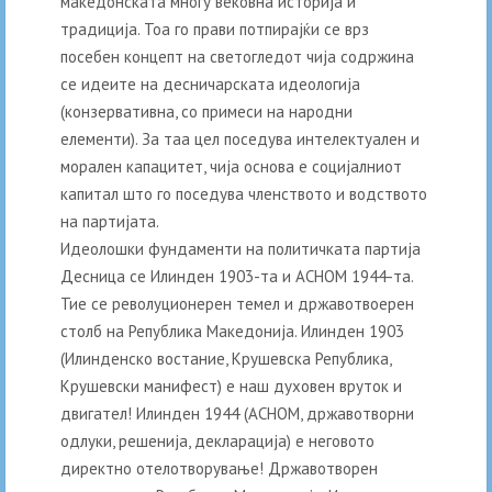
македонската многу вековна историја и
традиција. Тоа го прави потпирајќи се врз
посебен концепт на светогледот чија содржина
се идеите на десничарската идеологија
(конзервативна, со примеси на народни
елементи). За таа цел поседува интелектуален и
морален капацитет, чија основа е социјалниот
капитал што го поседува членството и водството
на партијата.
Идеолошки фундаменти на политичката партија
Десница се Илинден 1903-та и АСНОМ 1944-та.
Тие се револуционерен темел и државотвоерен
столб на Република Македонија. Илинден 1903
(Илинденско востание, Крушевска Република,
Крушевски манифест) е наш духовен вруток и
двигател! Илинден 1944 (АСНОМ, државотворни
одлуки, решенија, декларација) е неговото
директно отелотворување! Државотворен