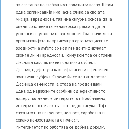
за опстанок на глобалниот политички пазар. Штом
една организација има јасна слика за својата
мисија и вредности, таа има сигурна основа да ја
оцени сопствената менаџерска пракса и да ја
усогласи со усвоените вредности. Тоа значи дека
организацијата ги артикулира организациските
вредности а луѓето во неа ги идентификуваат
своите лични вредности. Токму кон тоа се стреми
Десница како активен политички субјект.
Десница дејствува како ефикасен и ефективен
политички субјект. Стремејќи се кон лидерство,
Десница етичноста ја става на преден план.
Една од најважните особини од ефективното
лидерство денес е интегритетот. Вообичаено,
интегритетот е алката што недостасува.. Тој е
сврзникот на искреност, чесност, соработка и
секако неизоставната етичност.
Интегритетот во работата се добива доколку