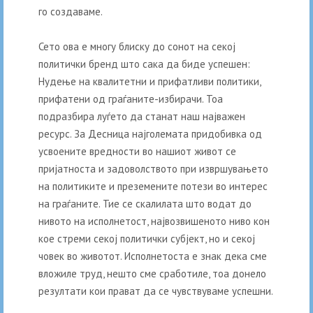
го создаваме.
Сето ова е многу блиску до сонот на секој
политички бренд што сака да биде успешен:
Нудење на квалитетни и прифатливи политики,
прифатени од граѓаните-избирачи. Тоа
подразбира луѓето да станат наш најважен
ресурс. За Десница најголемата придобивка од
усвоените вредности во нашиот живот се
пријатноста и задоволството при извршувањето
на политиките и преземените потези во интерес
на граѓаните. Тие се скалилата што водат до
нивото на исполнетост, највозвишеното ниво кон
кое стреми секој политички субјект, но и секој
човек во животот. Исполнетоста е знак дека сме
вложиле труд, нешто сме сработиле, тоа донело
резултати кои прават да се чувствуваме успешни.