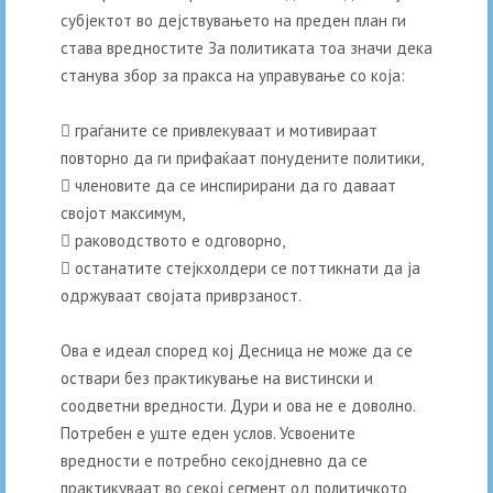
субјектот во дејствувањето на преден план ги
става вредностите За политиката тоа значи дека
станува збор за пракса на управување со која:
 граѓаните се привлекуваат и мотивираат
повторно да ги прифаќаат понудените политики,
 членовите да се инспирирани да го даваат
својот максимум,
 раководството е одговорно,
 останатите стејкхолдери се поттикнати да ја
одржуваат својата приврзаност.
Ова е идеал според кој Десница не може да се
оствари без практикување на вистински и
соодветни вредности. Дури и ова не е доволно.
Потребен е уште еден услов. Усвоените
вредности е потребно секојдневно да се
практикуваат во секој сегмент од политичкото