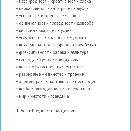
• извонредност • креативност • среќа
• иновативност • интегритет • љубов
• упорност • искреност • чесност
• оригиналност • праведност • доверба
• вистина • квалитет • успех
• услужливост • храброст • мудрост
• почитување • одговорност • соработка
• флексибилност • забава • авантура
• слобода • хумор • иницијатива
• чест • ефикасност • исполнетост
• разбирање • единство • трпение
• хармонија • едноставност • милосрдие
• верба • благодарност • толеранција
• мир • чистота • правдина
Табела: Вредности на Десница