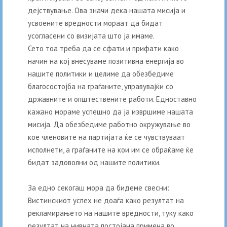
дејствување. Ова значи дека нашата мисија и
усвоените вредности мораат да бидат
усогласени со визијата што ја имаме.
Сето тоа треба да се сфати и прифати како
начин на кој внесуваме позитивна енергија во
нашите политики и целиме да обезбедиме
благосостојба на граѓаните, управувајќи со
државните и општествените работи. Едноставно
кажано мораме успешно да ја извршиме нашата
мисија. Да обезбедиме работно окружување во
кое членовите на партијата ќе се чувствуваат
исполнети, а граѓаните на кои им се обраќаме ќе
бидат задоволни од нашите политики.
За едно секогаш мора да бидеме свесни:
Вистинскиот успех не доаѓа како резултат на
рекламирањето на нашите вредности, туку како
резултат на нивната постојана примена во