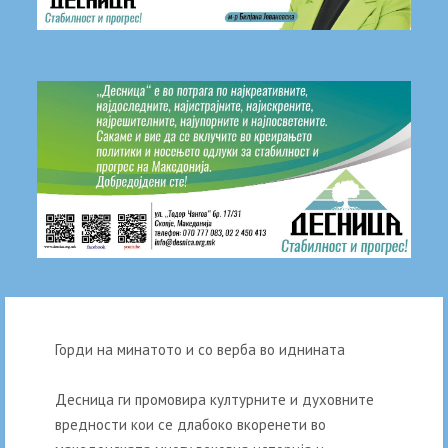
Горди на минатото и со верба во иднината
Десница ги промовира културните и духовните
вредности кои се длабоко вкоренети во