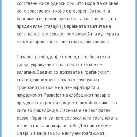
сопственичките односи, при што мора да се знае
кој е сопственик и кој е одговорен. Затоа и ја
браниме и штитиме приватната сопственост, на
преден план ставајќи ја правната заштита на
сопственоста и секако промовирајќи ја културата
на одговорност кон приватната сопственост.
Пазарот (слободен) е еден од столбовите на
добро управуваното општество за кое се
залагаме. Заедно со државата и граѓанскиот
сектор, слободниот пазар го сочинуваат
троножното столче на демократијата и
плурализмот. Развојот на слободниот пазар е
предуслов за раст и прогрес и подобар живот за
сите во Македонија. Десница е за сеопфатен
развој. Гаранти за него се локалната, граѓанската
и приватната иницијатива. Во Десница имаме
идеја и визија во кои е вклучен граѓанинот,