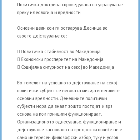
Политичка доктрина спроведувана со управување
преку идеологија и вредности
Основни цели кои ги остварува Десница во
своето дејствување се:
 Политичка стабилност во Македонија
 Економски просперитет на Македонија
 Социјална сигурност на секој во Македонија
Во темелот на успешното дејствување на секој
политички субјект се неговата мисија и неговите
основни вредности. Денешните политички
субјекти мора да знаат зошто постојат и врз
основа на кои принципи функционираат.
Организационото однесување, функционирање и
дејствување засновано на вредности повеќе не е
само интересен филозофски избор, туку и услов