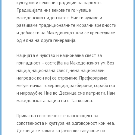
културни и вековни традиции на народот.
Традицијата низ вековите го чуваше
македонскиот идентитет. Ние ги чуваме и
развиваме традиционалните морални вредности
и доблести на Македонецот, кои се пренесувале
од една на друга генерација.
Нацијата е чувство и национална свест за
припадност – состојба на Македонскиот ум. Без
нација, национална свест, нема национален
напредок кон кој се стремиме. Преферираме
меѓуетничка толеранција, разбирање, соработка
и мирољубие. Ние во Десница сме патриоти. Нам
македонската нација ни е Татковина.
Приватна сопственост е наш концепт за
сопственоста и култура на одговорност кон неа.
Десница се залага за јасно поставување на