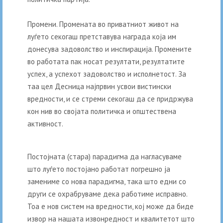
Промени. Промената во приватниот живот на
луѓето секогаш претставува награда која им
донесува задоволство и инспирација. Промените
во работата пак носат резултати, резултатите
успех, а успехот задоволство и исполнетост. За
таа цел Десница најпрвин усвои вистински
вредности, и се стреми секогаш да се придржува
кон нив во својата политичка и општествена
активност.
Постојната (стара) парадигма да нагласуваме
што луѓето постојано работат погрешно ја
замениме со нова парадигма, така што едни со
други се охрабруваме дека работиме исправно.
Тоа е нов систем на вредности, кој може да биде
извор на нашата извонредност и квалитетот што