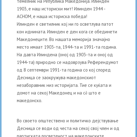
темелник на Република Македонија. Илинден
1903, е наш историски мит! Илинден 1944 -
АСНОМ, е наша историска победа!
Илинден е светилник кој ни го осветлува патот
кон иднината. Илинден е ден кога се обединети
Македонеците. Во нашата меморија значајно
место имаат 1903-та, 1944-та и 1991-та година.
На давта Илиндена (оној од 1903-та и оној од
1944-та) природно се надоврзува Референдумот
од 8 септември 1991-та година со кој според
Десница се заокружува македонскиот
незаборавник низ историјата. Тие се куќата и
домот на секој Македонец и на сѐ што е
македонско.
Во своето општествено и политичко дејствување
Десница се води од честа на секој свој член и од
партиската посветеност на македонските