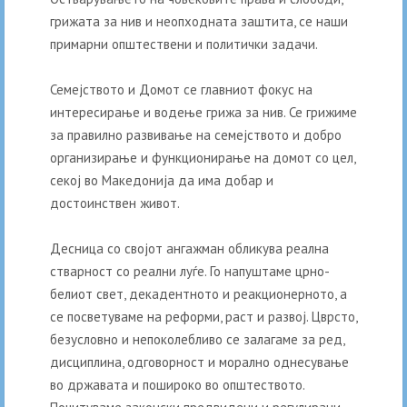
грижата за нив и неопходната заштита, се наши
примарни општествени и политички задачи.
Семејството и Домот се главниот фокус на
интересирање и водење грижа за нив. Се грижиме
за правилно развивање на семејството и добро
организирање и функционирање на домот со цел,
секој во Македонија да има добар и
достоинствен живот.
Десница со својот ангажман обликува реална
стварност со реални луѓе. Го напуштаме црно-
белиот свет, декадентното и реакционерното, а
се посветуваме на реформи, раст и развој. Цврсто,
безусловно и непоколебливо се залагаме за ред,
дисциплина, одговорност и морално однесување
во државата и пошироко во општеството.