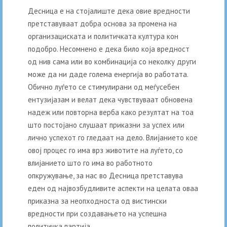
Десница е на стојалиште дека овие вредности
претставуваат добра основа за промена на
организациската и политичката култура кон
подобро. Несомнено е дека било која вредност
од нив сама или во комбинација со неколку други
може да ни даде голема енергија во работата.
Обично луѓето се стимулирани од меѓусебен
ентузијазам и велат дека чувствуваат обновена
надеж или повторна верба како резултат на тоа
што постојано слушаат приказни за успех или
лично успехот го гледаат на дело. Влијанието кое
овој процес го има врз животите на луѓето, со
влијанието што го има во работното
опкружување, за нас во Десница претставува
еден од највозбудливите аспекти на целата оваа
приказна за неопходноста од вистински
вредности при создавањето на успешна
политичка партија.