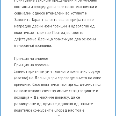
Почитуваме законски предвидени и регулирани
постапки и процедури и политичко-економски и
социјални односи втемелени во Уставот и
Законите. Гарант за сето ова се прифатените
напредни десни нови позиции и идеологии од
политичкиот спектар. Притоа, во своето
дејствување Десница практикува два основни
(генерални) принципи:
Принцип на знаење
Принцип на промени
Јавниот критички ум е главното политичко оружје
(алатка) на Десница при спроведувањето на овие
принципи. Како политичка партија од десниот пол
на политичкиот спектар имаме став, гледиште и
позиција – Да мислиме поинаку, да се
разликуваме од другите, односно од нашите
политички конкуренти. Според нас тоа е