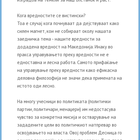
Кога вредностите се вистински?
Тоа е случај кога почнуваат да дејствуваат како
силен магнет, кои не собираат околу нашата
заедничка тема - нашите вредности за
додадена вредност на Македонија. Инаку во
пракса управувањето преку вредности не е
едноставна и лесна работа. Самото прифаќање
на управување преку вредности како ефикасна
деловна филозофија не значи дека примената на
истото оди лесно.
На многу учесници во политиката (политички
партии, политичари, менаџери) им недостасува
чувство за конкретна мисија и остварување на
зададените цели во политичкиот натпревар во
освојувањето на власта. Овој проблем Десница го