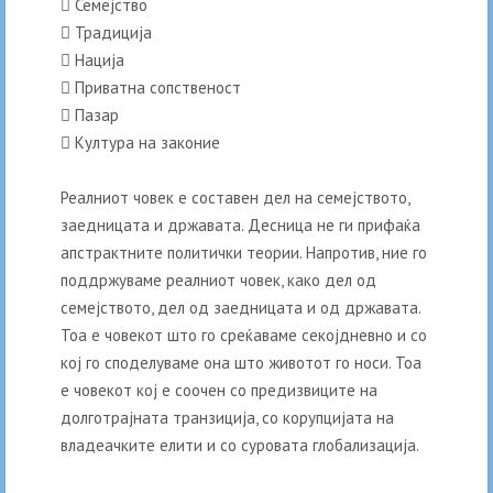
 Семејство
 Традиција
 Нација
 Приватна сопственост
 Пазар
 Култура на законие
Реалниот човек е составен дел на семејството,
заедницата и државата. Десница не ги прифаќа
апстрактните политички теории. Напротив, ние го
поддржуваме реалниот човек, како дел од
семејството, дел од заедницата и од државата.
Тоа е човекот што го среќаваме секојдневно и со
кој го споделуваме она што животот го носи. Тоа
е човекот кој е соочен со предизвиците на
долготрајната транзиција, со корупцијата на
владеачките елити и со суровата глобализација.