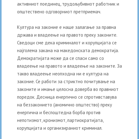
активниот поединец, трудољубивиот работник и
општествено одговорниот претприемач.
Култура на законие е наше залагање за правна
држава и владеење на правото преку законите.
Сведоци сме дека криминалот и корупцијата се
најголема закана на македонската демократија.
Демократијата може да се спаси само со
владеење на правото и владеење на законите. За
такво владеење неопходна ни е култура на
законие. Се работи за стриктно почитување на
законите и имање целосна доверба во правниот
поредок. Десница енергично се спротивставува
на беззаконието (аномично општество) преку
енергична и беспоштедна борба против
непотизмот, кронизмот, партиократијата,
корупцијата и организираниот криминал.