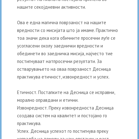
нашите секојдневни активности.
Ова е една магична поврзаност на нашите
вредности со мисијата што ја имаме. Практично
тоа значи дека кога обичните просечни луѓе се
усогласени околу заеднички вредности и
обединети во заедничка мисија, најчесто тие
постигнуваат натпросечни резултати. За
остварувањето на оваа поврзаност Десница
практикува етичност, извонредност и успех.
Етичност. Постапките на Десница се исправни,
морално оправдани и етични.
Извонредност. Преку извонредноста Десница
создава систем на квалитет и постојано го
практикува.
Успех. Десница успехот го постигнува преку
изградба на темели за наш опстанок и раст.