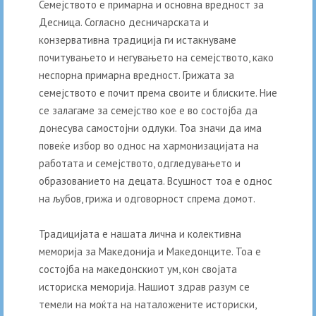
Семејството е примарна и основна вредност за
Десница. Согласно десничарската и
конзервативна традиција ги истакнуваме
почитувањето и негувањето на семејството, како
неспорна примарна вредност. Грижата за
семејството е почит према своите и блиските. Ние
се залагаме за семејство кое е во состојба да
донесува самостојни одлуки. Тоа значи да има
повеќе избор во однос на хармонизацијата на
работата и семејството, одгледувањето и
образованието на децата. Всушност тоа е однос
на љубов, грижа и одговорност спрема домот.
Традицијата е нашата лична и колективна
меморија за Македонија и Македонците. Тоа е
состојба на македонскиот ум, кон својата
историска меморија. Нашиот здрав разум се
темели на моќта на наталожените историски,