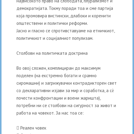
највисокото право на слободата, плурализмот и
демократијата. Токму поради тоа и сме партија
која промовира вистински, длабоки и коренити
општествени и политички реформи.
Јасно и гласно се спротивставуаме на етничкиот,
политичкиот и социјалниот популизам.
Столбови на политичката доктрина
Во овој сложен, комплициран до максимум
поделен (на екстремно богати и срамно
сиромашни) и загрижувачки контрадикторен свет
со декларативни изјави за мир и соработка, а сѐ
почести конфронтации и воени жаришта),
потребни ни се столбови на сигурност за живот и
работа на човекот. За нас тоа се:
 Реален човек