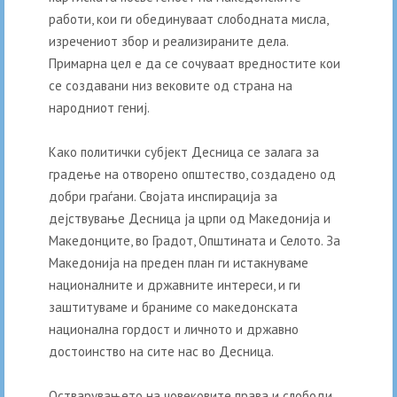
работи, кои ги обединуваат слободната мисла,
изречениот збор и реализираните дела.
Примарна цел е да се сочуваат вредностите кои
се создавани низ вековите од страна на
народниот гениј.
Како политички субјект Десница се залага за
градење на отворено општество, создадено од
добри граѓани. Својата инспирација за
дејствување Десница ја црпи од Македонија и
Македонците, во Градот, Општината и Селото. За
Македонија на преден план ги истакнуваме
националните и државните интереси, и ги
заштитуваме и браниме со македонската
национална гордост и личното и државно
достоинство на сите нас во Десница.
Остварувањето на човековите права и слободи,