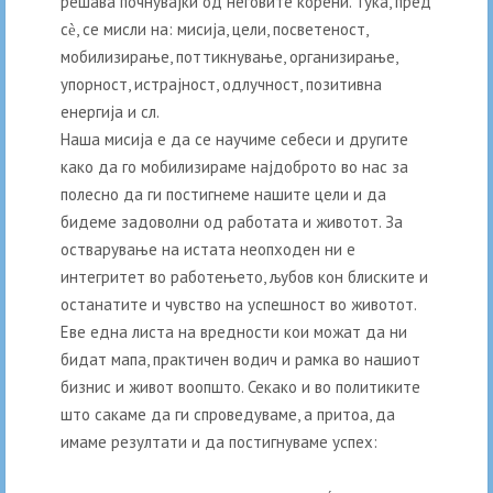
решава почнувајќи од неговите корени. Тука, пред
сѐ, се мисли на: мисија, цели, посветеност,
мобилизирање, поттикнување, организирање,
упорност, истрајност, одлучност, позитивна
енергија и сл.
Наша мисија е да се научиме себеси и другите
како да го мобилизираме најдоброто во нас за
полесно да ги постигнеме нашите цели и да
бидеме задоволни од работата и животот. За
остварување на истата неопходен ни е
интегритет во работењето, љубов кон блиските и
останатите и чувство на успешност во животот.
Еве една листа на вредности кои можат да ни
бидат мапа, практичен водич и рамка во нашиот
бизнис и живот воопшто. Секако и во политиките
што сакаме да ги спроведуваме, а притоа, да
имаме резултати и да постигнуваме успех: